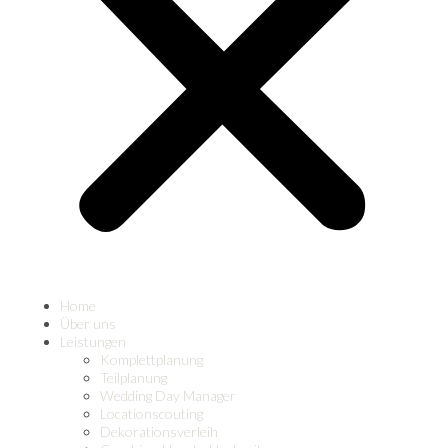
Home
Über uns
Leistungen
Komplettplanung
Teilplanung
Wedding Day Manager
Locationscouting
Dekorationsverleih