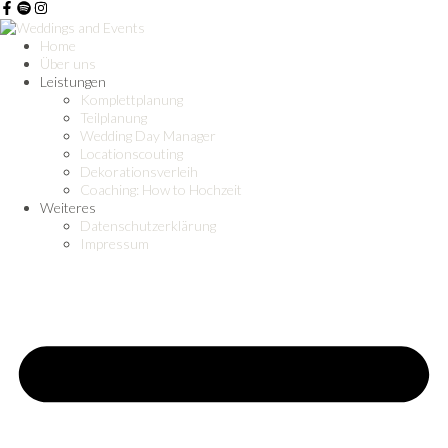
Home
Über uns
Leistungen
Komplettplanung
Teilplanung
Wedding Day Manager
Locationscouting
Dekorationsverleih
Coaching: How to Hochzeit
Weiteres
Datenschutzerklärung
Impressum