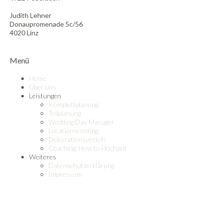
Judith Lehner
Donaupromenade 5c/56
4020 Linz
Menü
Home
Über uns
Leistungen
Komplettplanung
Teilplanung
Wedding Day Manager
Locationscouting
Dekorationsverleih
Coaching: How to Hochzeit
Weiteres
Datenschutzerklärung
Impressum