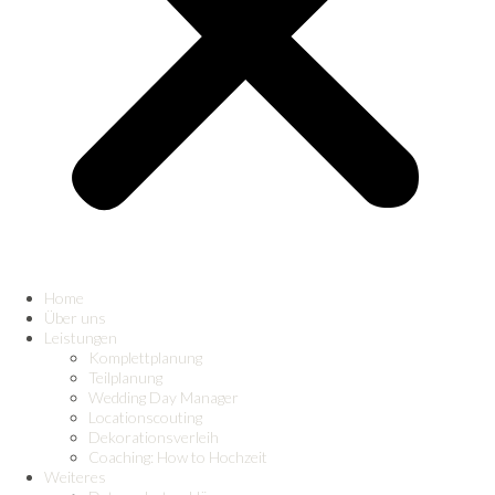
Home
Über uns
Leistungen
Komplettplanung
Teilplanung
Wedding Day Manager
Locationscouting
Dekorationsverleih
Coaching: How to Hochzeit
Weiteres